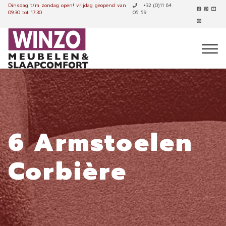
Dinsdag t/m zondag open!
vrijdag geopend van
+32 (0)11 64
09:30 tot 17:30
05 59
6 Armstoelen
Corbière