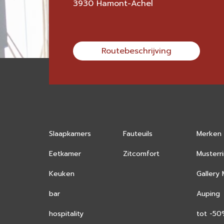
3930 Hamont-Achel
Routebeschrijving
Slaapkamers
Fauteuils
Merken
Eetkamer
Zitcomfort
Musterr
Keuken
Gallery
bar
Auping
hospitality
tot -5