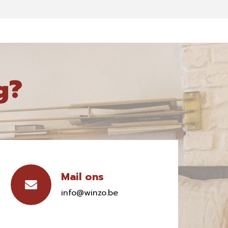
g?
Mail ons
info@winzo.be