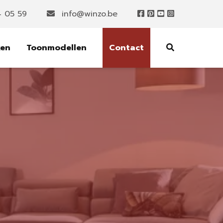
4 05 59
info@winzo.be
ken
Toonmodellen
Contact