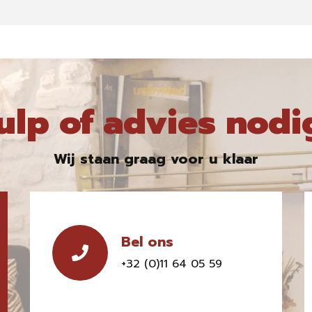
ulp of advies nodi
Wij staan graag voor u klaar
Bel ons
+32 (0)11 64 05 59