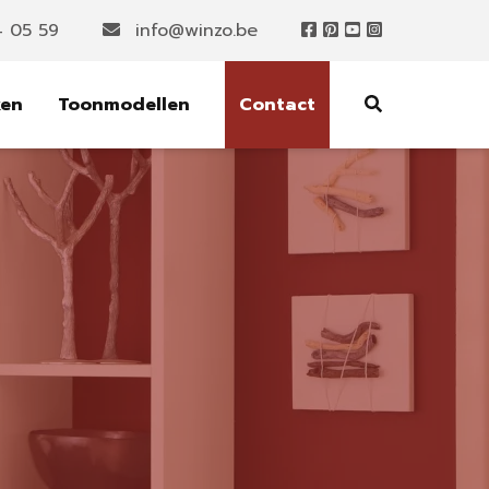
4 05 59
info@winzo.be
ken
Toonmodellen
Contact