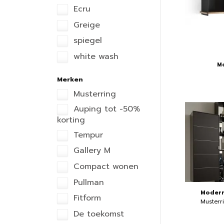
Ecru
Greige
spiegel
white wash
M
Merken
Musterring
Auping tot -50%
korting
Tempur
Gallery M
Compact wonen
Pullman
Modern
Fitform
Musterr
De toekomst