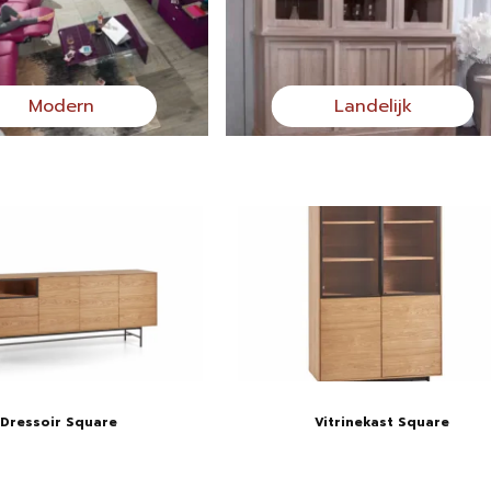
Modern
Landelijk
Dressoir Square
Vitrinekast Square