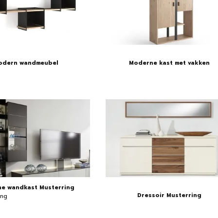
odern wandmeubel
Moderne kast met vakken
e wandkast Musterring
Dressoir Musterring
ing