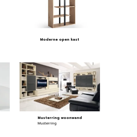
Moderne open kast
Musterring woonwand
Musterring