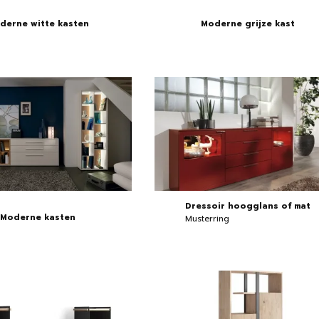
derne witte kasten
Moderne grijze kast
Dressoir hoogglans of mat
Moderne kasten
Musterring