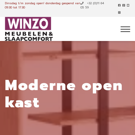
Dinsdag t/m zondag open!
donderdag geopend van
+32 (0)11 64
09:30 tot 17:30
05 59
Moderne open
kast