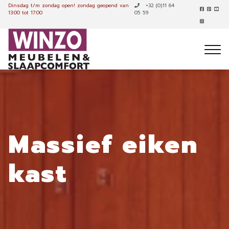
Dinsdag t/m zondag open!
zondag geopend van
+32 (0)11 64
13:00 tot 17:00
05 59
Massief eiken
kast