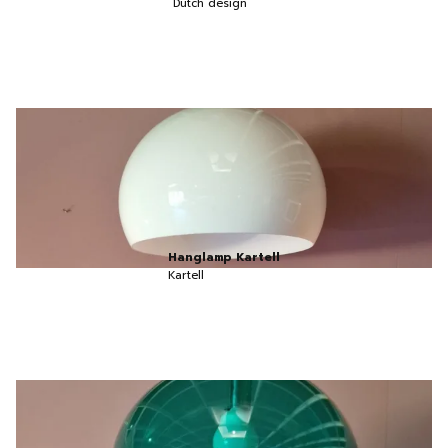
Dutch design
Hanglamp Kartell
Kartell