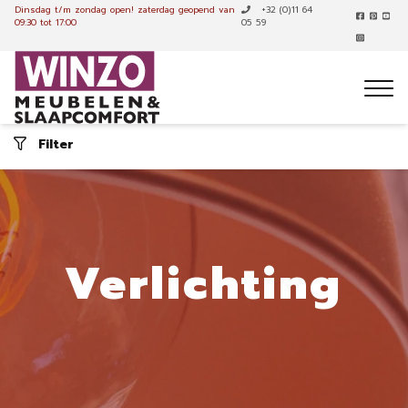
Dinsdag t/m zondag open!
zaterdag geopend van
+32 (0)11 64
09:30 tot 17:00
05 59
Filter
Verlichting