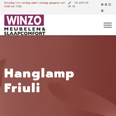
Dinsdag t/m zondag open!
zondag geopend van
+32 (0)11 64
13:00 tot 17:00
05 59
Hanglamp
Friuli