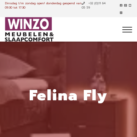
Dinsdag t/m zondag open!
donderdag geopend van
+32 (0)11 64
09:30 tot 17:30
05 59
Felina Fly