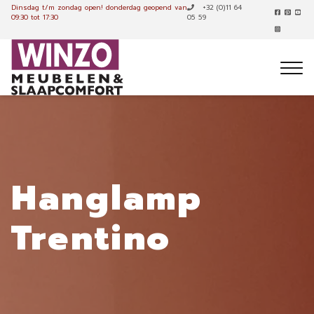
Dinsdag t/m zondag open!
donderdag geopend van
+32 (0)11 64
09:30 tot 17:30
05 59
Hanglamp
Trentino