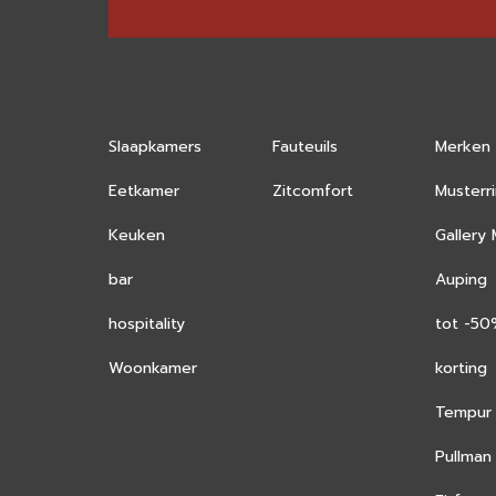
Slaapkamers
Fauteuils
Merken
Eetkamer
Zitcomfort
Musterr
Keuken
Gallery
bar
Auping
hospitality
tot -5
Woonkamer
korting
Tempur
Pullman