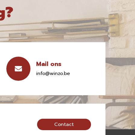
g?
Mail ons
info@winzo.be
Contact