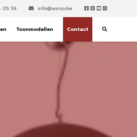
4 05 59
info@winzo.be
ken
Toonmodellen
Contact
p