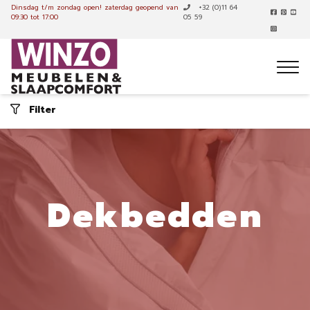
Dinsdag t/m zondag open!
zaterdag geopend van
+32 (0)11 64
09:30 tot 17:00
05 59
Filter
Dekbedden