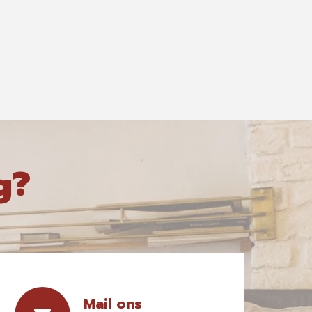
g?
Mail ons