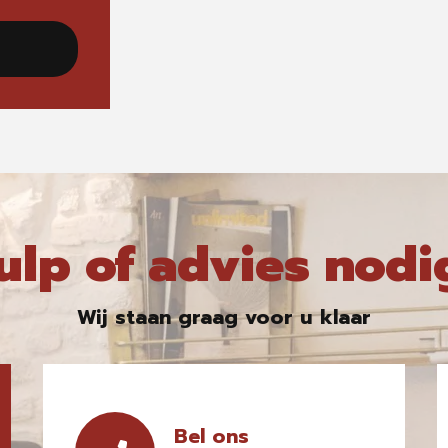
ulp of advies nodi
Wij staan graag voor u klaar
Bel ons