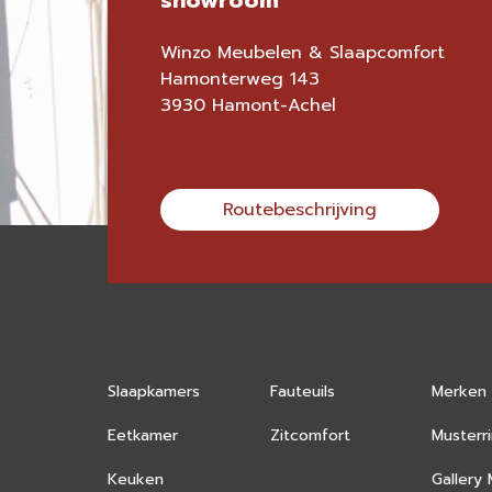
showroom
Winzo Meubelen & Slaapcomfort
Hamonterweg 143
3930 Hamont-Achel
Routebeschrijving
Slaapkamers
Fauteuils
Merken
Eetkamer
Zitcomfort
Musterr
Keuken
Gallery