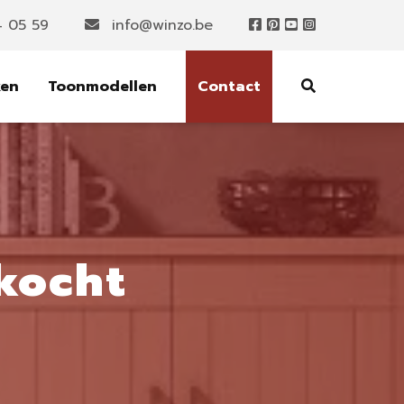
4 05 59
info@winzo.be
ken
Toonmodellen
Contact
kocht