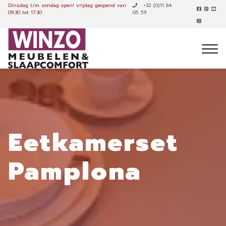
Dinsdag t/m zondag open!
vrijdag geopend van
+32 (0)11 64
09:30 tot 17:30
05 59
Eetkamerset
Pamplona