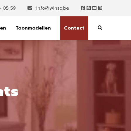
4 05 59
info@winzo.be
ken
Toonmodellen
Contact
ats