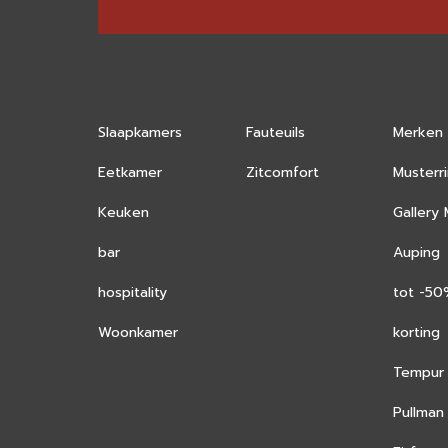
Slaapkamers
Fauteuils
Merken
Eetkamer
Zitcomfort
Musterr
Keuken
Gallery
bar
Auping
hospitality
tot -5
Woonkamer
korting
Tempur
Pullman