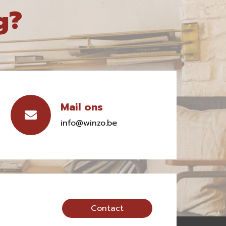
g?
Mail ons
info@winzo.be
Contact