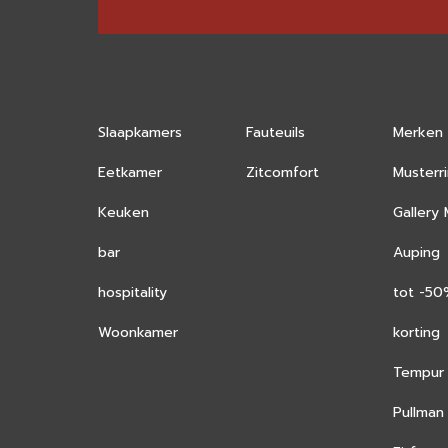
Slaapkamers
Fauteuils
Merken
Eetkamer
Zitcomfort
Musterr
Keuken
Gallery
bar
Auping
hospitality
tot -5
Woonkamer
korting
Tempur
Pullman