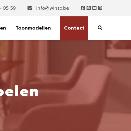
4 05 59
info@winzo.be
ken
Toonmodellen
Contact
oelen