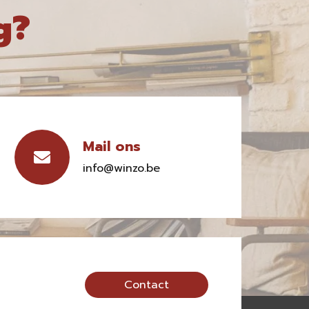
g?
Mail ons
info@winzo.be
Contact