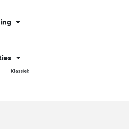
ving
ties
Klassiek