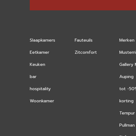
Slaapkamers
Fauteuils
Merken
Eetkamer
Zitcomfort
Musterr
Keuken
Gallery
bar
Auping
hospitality
tot -5
Woonkamer
korting
Tempur
Pullman