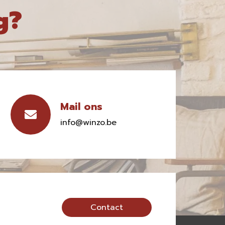
g?
Mail ons
info@winzo.be
Contact