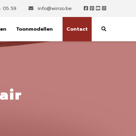
4 05 59
info@winzo.be
ken
Toonmodellen
Contact
air