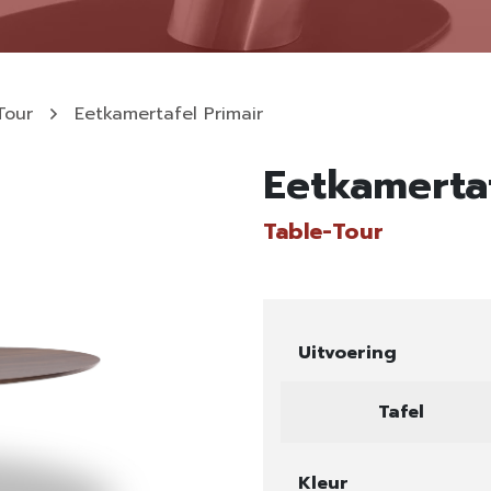
Tour
Eetkamertafel Primair
Eetkamertaf
Table-Tour
Uitvoering
Tafel
Kleur