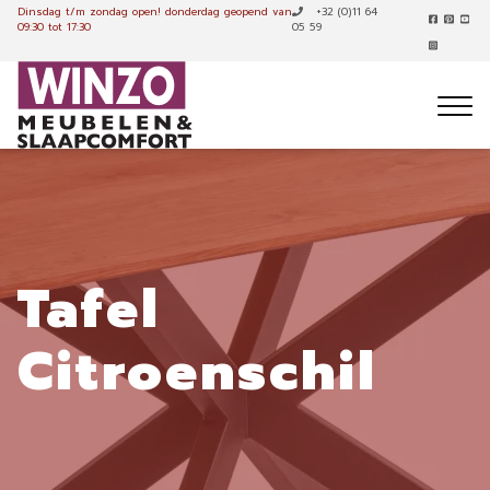
Dinsdag t/m zondag open!
donderdag geopend van
+32 (0)11 64
09:30 tot 17:30
05 59
Tafel
Citroenschil