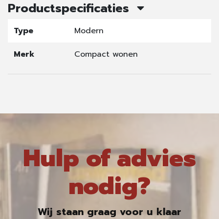
Productspecificaties
Type
Modern
Merk
Compact wonen
Hulp of advies
nodig?
Wij staan graag voor u klaar