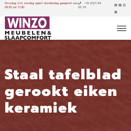
Dinsdag t/m zondag open!
donderdag geopend van
+32 (0)11 64
09:30 tot 17:30
05 59
Staal tafelblad
gerookt eiken
keramiek