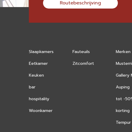
Routebeschrijving
Slaapkamers
Fauteuils
Merken
Eetkamer
Zitcomfort
Musterr
Keuken
Gallery
bar
Auping
hospitality
tot -5
Woonkamer
korting
Tempur