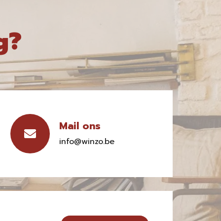
g?
Mail ons
info@winzo.be