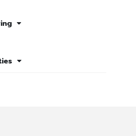
ving
ties