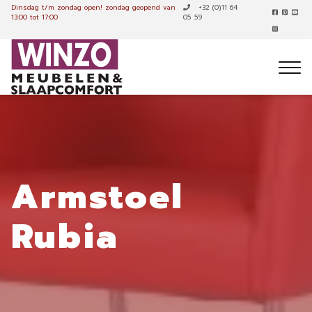
Dinsdag t/m zondag open!
zondag geopend van
+32 (0)11 64
13:00 tot 17:00
05 59
Armstoel
Rubia