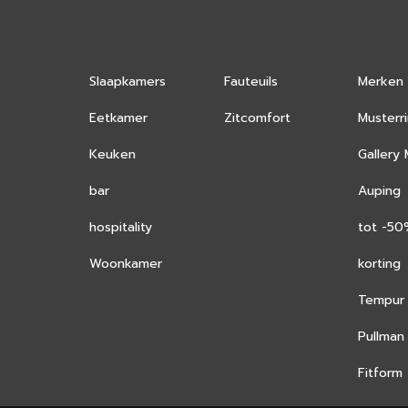
Slaapkamers
Fauteuils
Merken
Eetkamer
Zitcomfort
Musterr
Keuken
Gallery
bar
Auping
hospitality
tot -5
Woonkamer
korting
Tempur
Pullman
Fitform