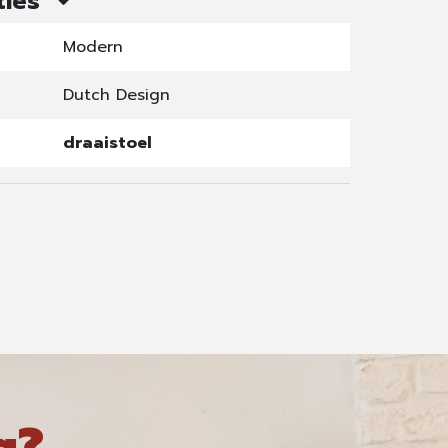
ties
Modern
Dutch Design
draaistoel
g?