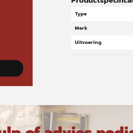
Productspecifica
Type
Merk
Uitvoering
ulp of advies nodi