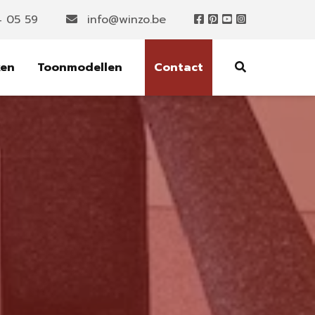
4 05 59
info@winzo.be
ken
Toonmodellen
Contact