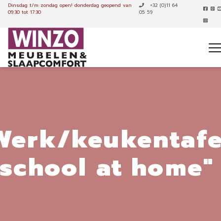
Dinsdag t/m zondag open!
donderdag geopend van
+32 (0)11 64
09:30 tot 17:30
05 59
Werk/keukentafe
"school at home"