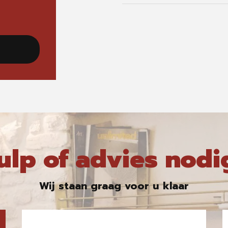
ulp of advies nodi
Wij staan graag voor u klaar