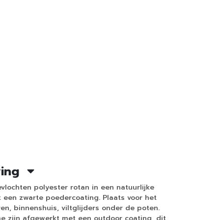
ving
vlochten polyester rotan in een natuurlijke
t een zwarte poedercoating. Plaats voor het
n, binnenshuis, viltglijders onder de poten.
me zijn afgewerkt met een outdoor coating, dit