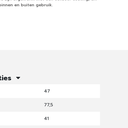
innen en buiten gebruik.
ties
47
77,5
41