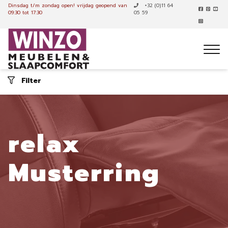
Dinsdag t/m zondag open!
vrijdag geopend van
+32 (0)11 64
09:30 tot 17:30
05 59
Filter
relax
Musterring