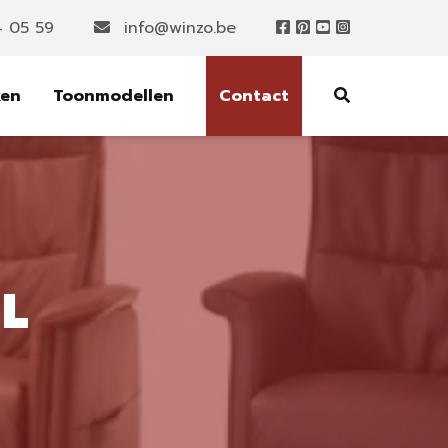
4 05 59
info@winzo.be
ken
Toonmodellen
Contact
XL