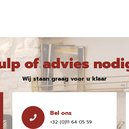
ulp of advies nodi
Wij staan graag voor u klaar
Bel ons
+32 (0)11 64 05 59