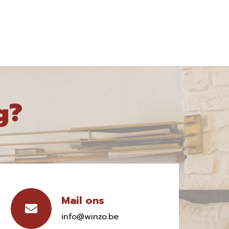
g?
Mail ons
info@winzo.be