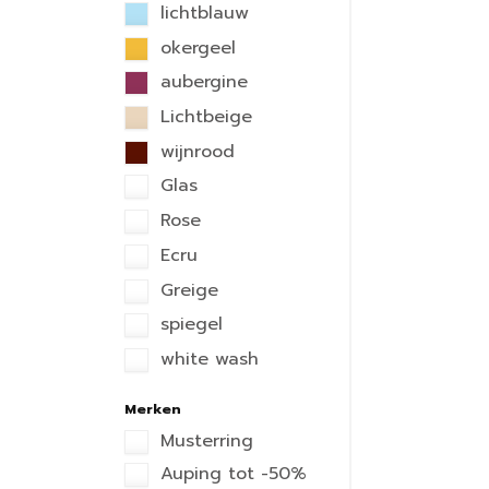
lichtblauw
okergeel
aubergine
Lichtbeige
wijnrood
Glas
Rose
Ecru
Greige
spiegel
white wash
Merken
Musterring
Auping tot -50%