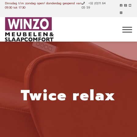
Dinsdag t/m zondag open!
donderdag geopend van
+32 (0)11 64
09:30 tot 17:30
05 59
Twice relax