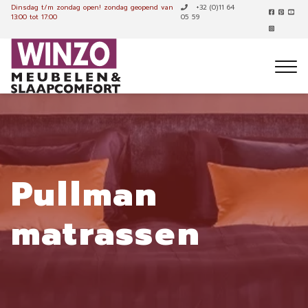
Dinsdag t/m zondag open!
zondag geopend van
+32 (0)11 64
13:00 tot 17:00
05 59
Pullman
matrassen