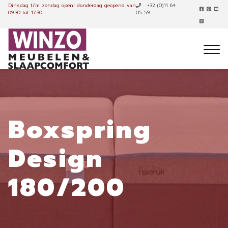
Dinsdag t/m zondag open!
donderdag geopend van
+32 (0)11 64
09:30 tot 17:30
05 59
Boxspring
Design
180/200