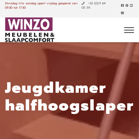
Dinsdag t/m zondag open!
vrijdag geopend van
+32 (0)11 64
09:30 tot 17:30
05 59
Jeugdkamer
halfhoogslaper