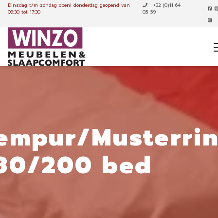
Dinsdag t/m zondag open!
donderdag geopend van
+32 (0)11 64
09:30 tot 17:30
05 59
empur/Musterri
80/200 bed