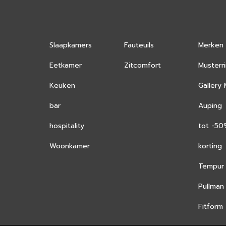
Slaapkamers
Fauteuils
Merken
Eetkamer
Zitcomfort
Musterr
Keuken
Gallery
bar
Auping
hospitality
tot -5
Woonkamer
korting
Tempur
Pullman
Fitform