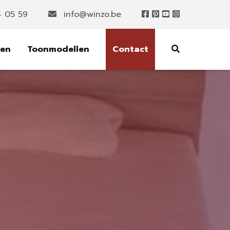
4 05 59
info@winzo.be
ken
Toonmodellen
Contact