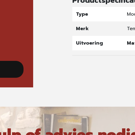
Productspecifica
Type
Mo
Merk
Te
Uitvoering
Ma
ulp of advies nodi