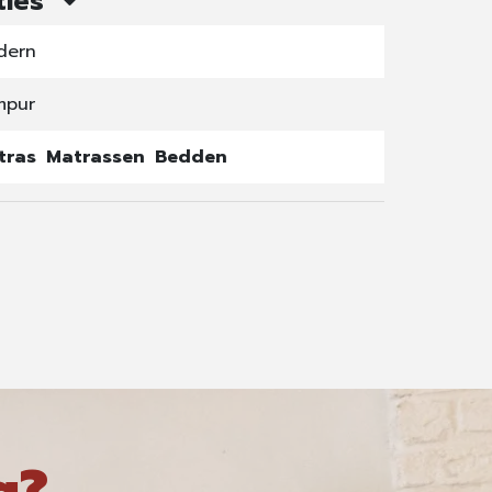
ties
dern
mpur
tras
Matrassen
Bedden
g?