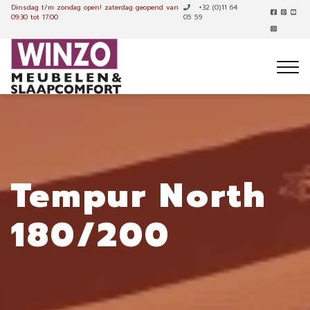
Dinsdag t/m zondag open!
zaterdag geopend van
+32 (0)11 64
09:30 tot 17:00
05 59
Tempur North
180/200