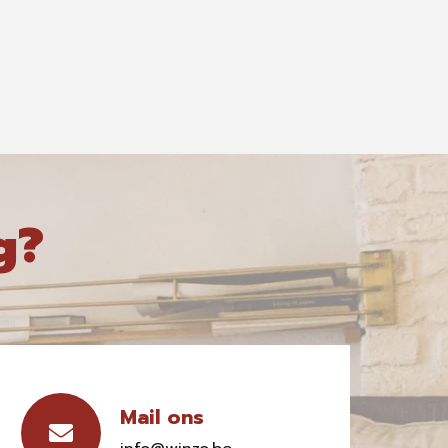
g?
Mail ons