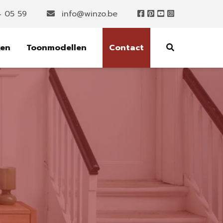
4 05 59
info@winzo.be
ken
Toonmodellen
Contact