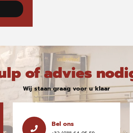
ulp of advies nodi
Wij staan graag voor u klaar
Bel ons