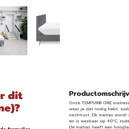
r dit
Productomschrij
Onze TEMPUR® ONE matrasse
ne)?
waar je dat nodig hebt, zod
nachtrust. Elk matras wordt
en is wasbaar op 40°C, zodat
De matras heeft een hoogte v