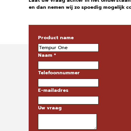
Laat uw vraag achter in het onderstaan
en dan nemen wij zo spoedig mogelijk c
Product name
Naam
*
Telefoonnummer
E-mailadres
Uw vraag