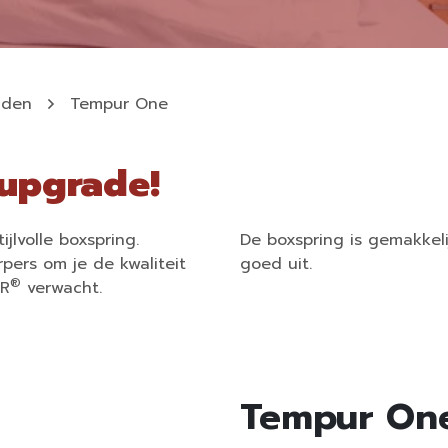
dden
Tempur One
 upgrade!
jlvolle boxspring.
De boxspring is gemakkeli
ers om je de kwaliteit
goed uit.
®
UR
verwacht.
Tempur On