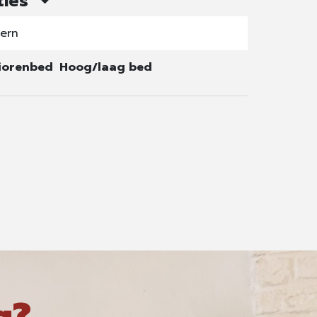
ties
ern
iorenbed
Hoog/laag bed
g?