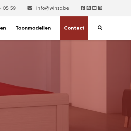
4 05 59
info@winzo.be
ken
Toonmodellen
Contact