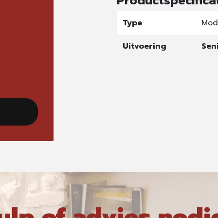
Productspecifica
Type
Mod
Uitvoering
Sen
ulp of advies nodi