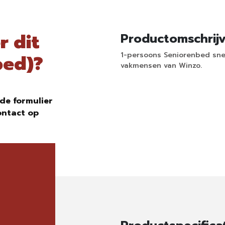
r dit
Productomschrij
1-persoons Seniorenbed snel
bed)?
vakmensen van Winzo.
de formulier
ontact op