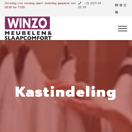
Dinsdag t/m zondag open!
zaterdag geopend van
+32 (0)11 64
09:30 tot 17:00
05 59
Kastindeling