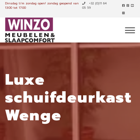
Dinsdag t/m zondag open!
zondag geopend van
+32 (0)11 64
13:00 tot 17:00
05 59
Luxe
schuifdeurkast
Wenge