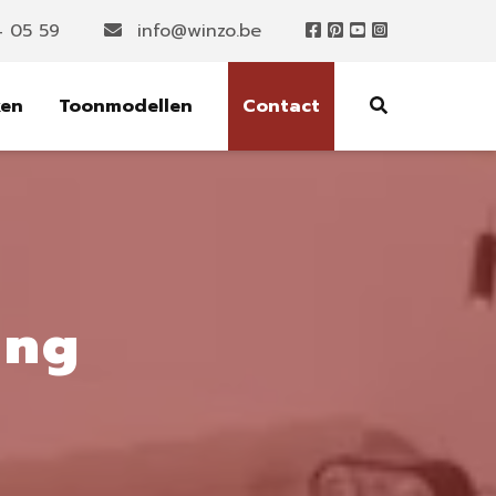
4 05 59
info@winzo.be
ken
Toonmodellen
Contact
ing