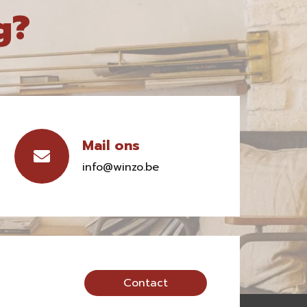
g?
Mail ons
info@winzo.be
Contact