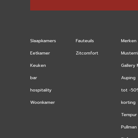
Slaapkamers
Fauteuils
Merken
Eetkamer
Zitcomfort
Musterr
Keuken
Gallery
bar
Auping
hospitality
tot -5
Woonkamer
korting
Tempur
Pullman