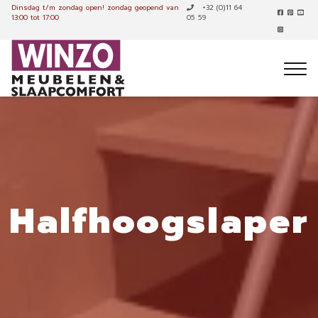
Dinsdag t/m zondag open!
zondag geopend van
+32 (0)11 64
13:00 tot 17:00
05 59
Halfhoogslaper