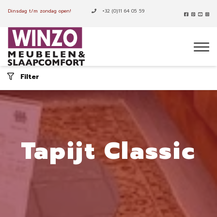
Dinsdag t/m zondag open!
+32 (0)11 64 05 59
Filter
Tapijt Classic