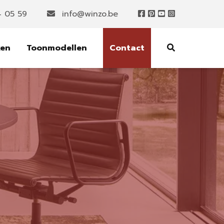
4 05 59
info@winzo.be
ken
Toonmodellen
Contact