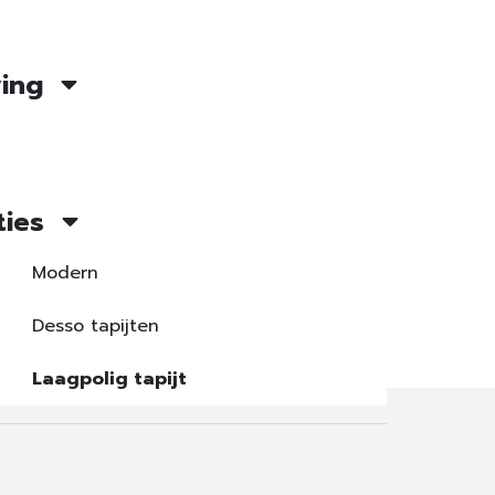
ving
ties
Modern
Desso tapijten
Laagpolig tapijt