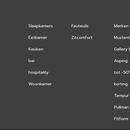
Slaapkamers
Fauteuils
Merken
Eetkamer
Zitcomfort
Musterr
Keuken
Gallery
bar
Auping
hospitality
tot -5
Woonkamer
korting
Tempur
Pullman
Fitform