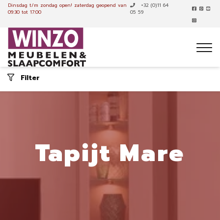
Dinsdag t/m zondag open!
zaterdag geopend van
+32 (0)11 64
09:30 tot 17:00
05 59
Filter
Tapijt Mare