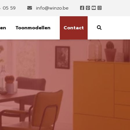
4 05 59
info@winzo.be
ken
Toonmodellen
Contact