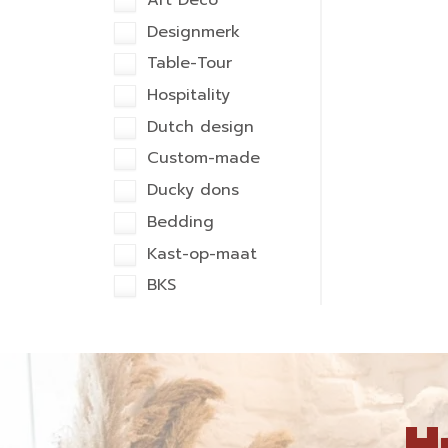
Art Deco
Designmerk
Table-Tour
Hospitality
Dutch design
Custom-made
Ducky dons
Bedding
Kast-op-maat
BKS
H