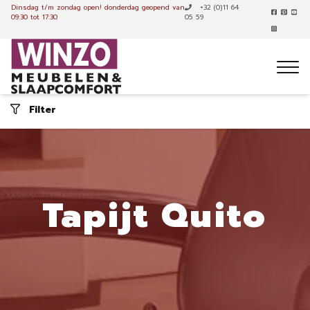
Dinsdag t/m zondag open!
donderdag geopend van
+32 (0)11 64
09:30 tot 17:30
05 59
Filter
Tapijt Quito