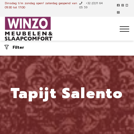
Dinsdag t/m zondag open!
zaterdag geopend van
+32 (0)11 64
09:30 tot 17:00
05 59
Filter
Tapijt Salento