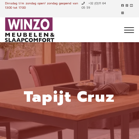
Dinsdag t/m zondag open!
zondag geopend van
+32 (0)11 64
13:00 tot 17:00
05 59
Tapijt Cruz