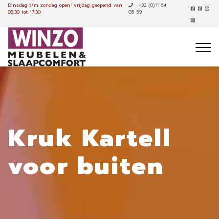
Dinsdag t/m zondag open!
vrijdag geopend van
+32 (0)11 64
09:30 tot 17:30
05 59
Kruk Kartell
voor buiten