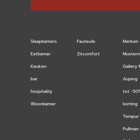
Slaapkamers
Fauteuils
Merken
Eetkamer
Zitcomfort
Musterr
Keuken
Gallery
bar
Auping
hospitality
tot -5
Woonkamer
korting
Tempur
Pullman