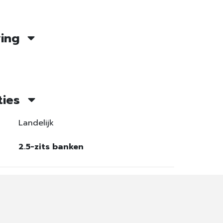
ving
ties
Landelijk
2.5-zits banken