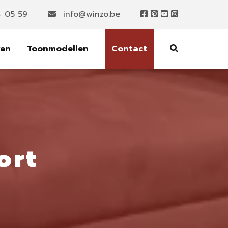
4 05 59
info@winzo.be
ken
Toonmodellen
Contact
ort