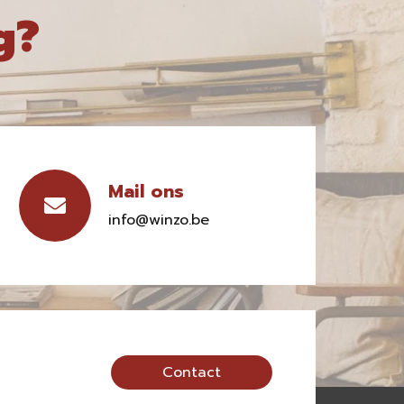
g?
Mail ons
info@winzo.be
Contact