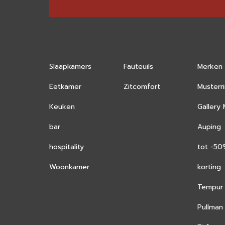
Slaapkamers
Fauteuils
Merken
Eetkamer
Zitcomfort
Musterr
Keuken
Gallery
bar
Auping
hospitality
tot -5
Woonkamer
korting
Tempur
Pullman