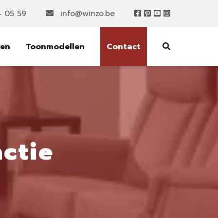
4 05 59
info@winzo.be
ken
Toonmodellen
Contact
ctie