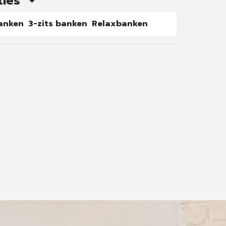
ties
banken
3-zits banken
Relaxbanken