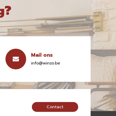
g?
Mail ons
info@winzo.be
Contact