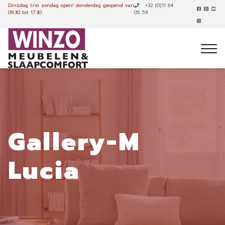
Dinsdag t/m zondag open!
donderdag geopend van
+32 (0)11 64
09:30 tot 17:30
05 59
Gallery-M
Lucia