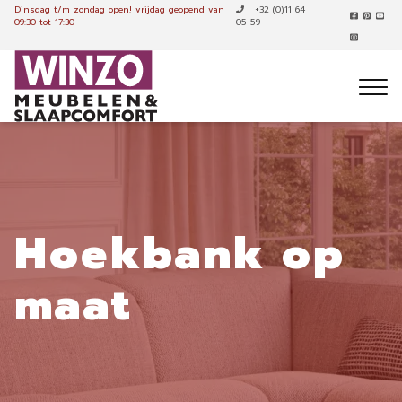
Dinsdag t/m zondag open!
vrijdag geopend van
+32 (0)11 64
09:30 tot 17:30
05 59
Hoekbank op
maat