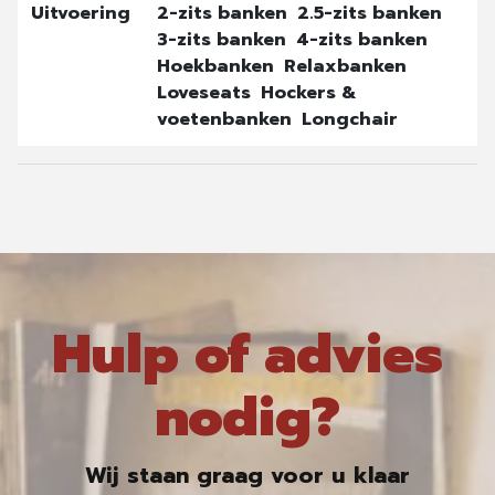
Uitvoering
2-zits banken
2.5-zits banken
3-zits banken
4-zits banken
Hoekbanken
Relaxbanken
Loveseats
Hockers &
voetenbanken
Longchair
Hulp of advies
nodig?
Wij staan graag voor u klaar